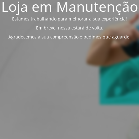
Loja em Manutenção
Estamos trabalhando para melhorar a sua experiência!
Em breve, nossa estará de volta.
Agradecemos a sua compreensão e pedimos que aguarde.