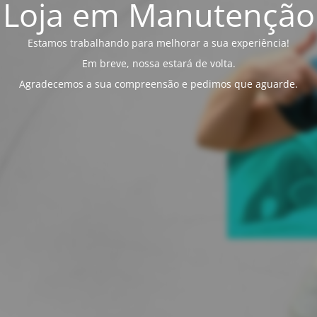
Loja em Manutenção
Estamos trabalhando para melhorar a sua experiência!
Em breve, nossa estará de volta.
Agradecemos a sua compreensão e pedimos que aguarde.