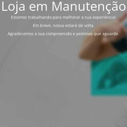
Loja em Manutenção
Estamos trabalhando para melhorar a sua experiência!
Em breve, nossa estará de volta.
Agradecemos a sua compreensão e pedimos que aguarde.