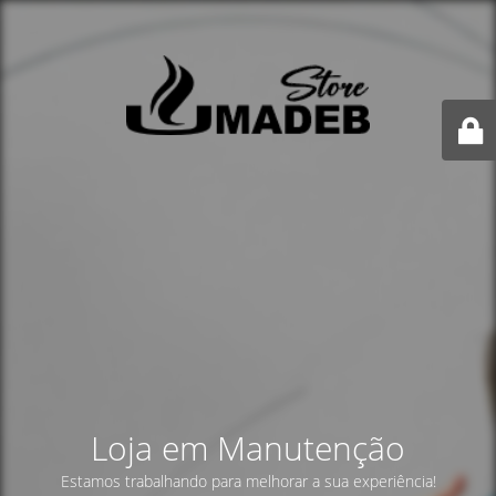
Loja em Manutenção
Estamos trabalhando para melhorar a sua experiência!